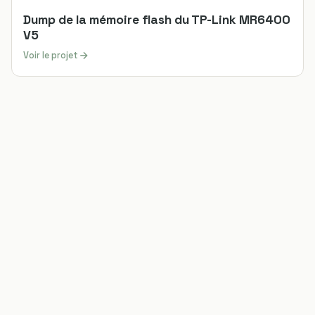
Dump de la mémoire flash du TP-Link MR6400
V5
Voir le projet
Chip-off & Chip-on
Voir le projet