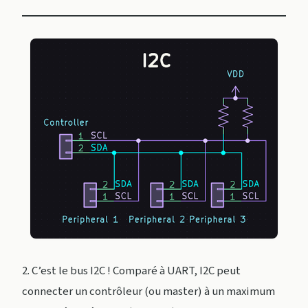
2. C’est le bus I2C ! Comparé à UART, I2C peut
connecter un contrôleur (ou master) à un maximum