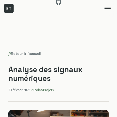
NT
Aller
au
contenu
//
Retour à l'accueil
Analyse des signaux
numériques
23 février 2026
Nicolas
Projets