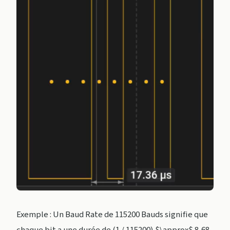
Exemple : Un Baud Rate de 115200 Bauds signifie que