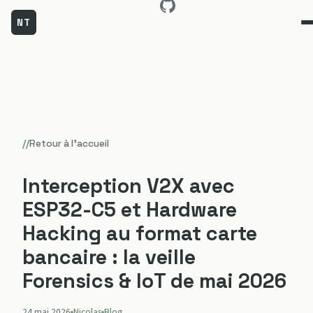
NT
Aller
au
contenu
//
Retour à l'accueil
Interception V2X avec
ESP32-C5 et Hardware
Hacking au format carte
bancaire : la veille
Forensics & IoT de mai 2026
24 mai 2026
Nicolas
Blog